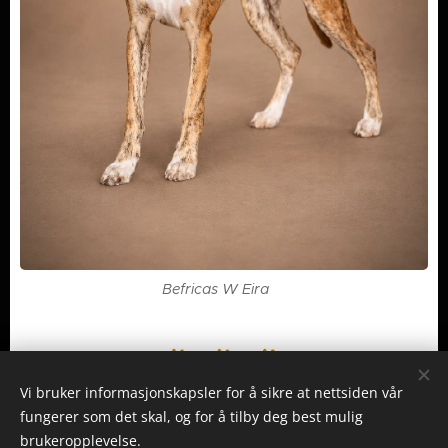
Befricas W Eira♀️
Vi bruker informasjonskapsler for å sikre at nettsiden vår
fungerer som det skal, og for å tilby deg best mulig
brukeropplevelse.