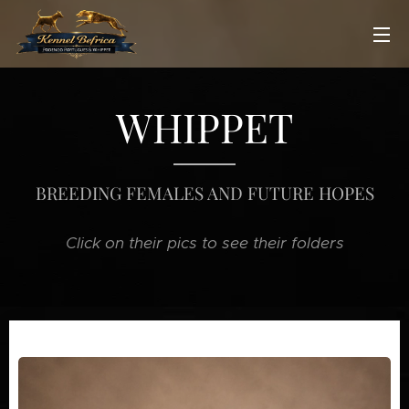
WHIPPET
BREEDING FEMALES AND FUTURE HOPES
⬇️Click on their pics to see their folders⬇️