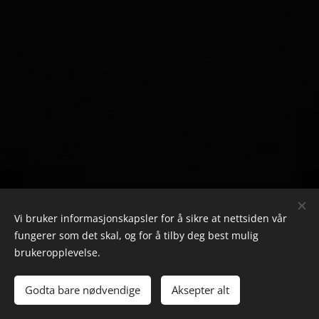
Vi bruker informasjonskapsler for å sikre at nettsiden vår
fungerer som det skal, og for å tilby deg best mulig
brukeropplevelse.
DESIGNED BY SOERENSEN'S GRAPHIC’S
©️
Godta bare nødvendige
Aksepter alt
Drevet av
Webnode
Informasjonskapsler